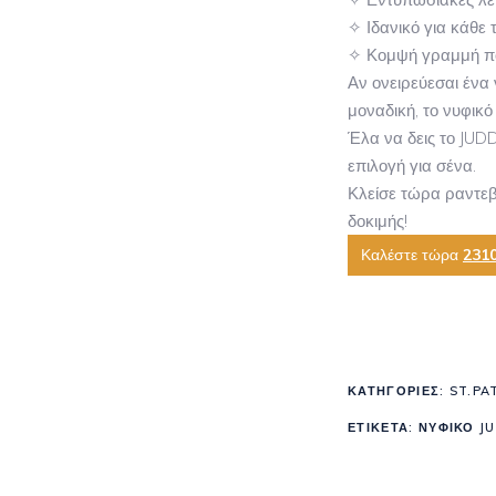
✧ Ιδανικό για κάθε 
✧ Κομψή γραμμή που
Αν ονειρεύεσαι ένα
μοναδική, το νυφικό
Έλα να δεις το JUD
επιλογή για σένα.
Κλείσε τώρα ραντεβο
δοκιμής!
Καλέστε τώρα
231
ΚΑΤΗΓΟΡΊΕΣ:
ST.PA
ΕΤΙΚΈΤΑ:
ΝΥΦΙΚΟ J