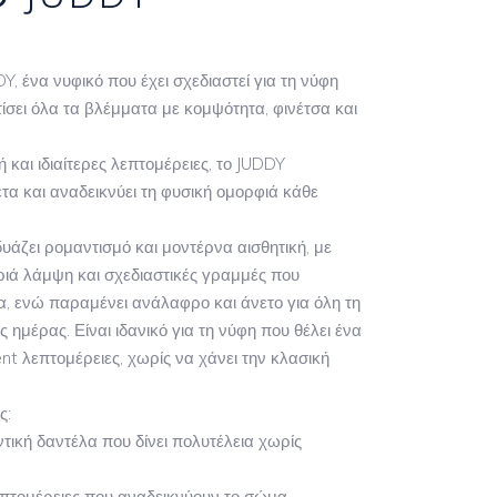
, ένα νυφικό που έχει σχεδιαστεί για τη νύφη
ίσει όλα τα βλέμματα με κομψότητα, φινέτσα και
.
και ιδιαίτερες λεπτομέρειες, το JUDDY
έτα και αναδεικνύει τη φυσική ομορφιά κάθε
υάζει ρομαντισμό και μοντέρνα αισθητική, με
ριά λάμψη και σχεδιαστικές γραμμές που
α, ενώ παραμένει ανάλαφρο και άνετο για όλη τη
ς ημέρας. Είναι ιδανικό για τη νύφη που θέλει ένα
t λεπτομέρειες, χωρίς να χάνει την κλασική
ς:
ική δαντέλα που δίνει πολυτέλεια χωρίς
πτομέρειες που αναδεικνύουν το σώμα