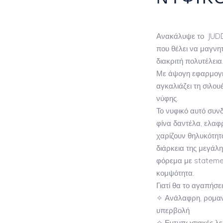
Ανακάλυψε το JUDDY
που θέλει να μαγνητ
διακριτή πολυτέλεια
Με άψογη εφαρμογή 
αγκαλιάζει τη σιλου
νύφης.
Το νυφικό αυτό συνδ
φίνα δαντέλα, ελαφ
χαρίζουν θηλυκότητ
διάρκεια της μεγάλη
φόρεμα με statemen
κομψότητα.
Γιατί θα το αγαπήσει
✧ Ανάλαφρη, ρομαντ
υπερβολή
✧ Εντυπωσιακές λε