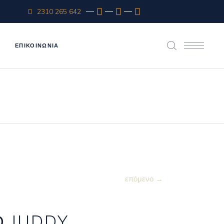
2310 265 642
ΕΠΙΚΟΙΝΩΝΊΑ
επόμενο →
Ο JUDDY