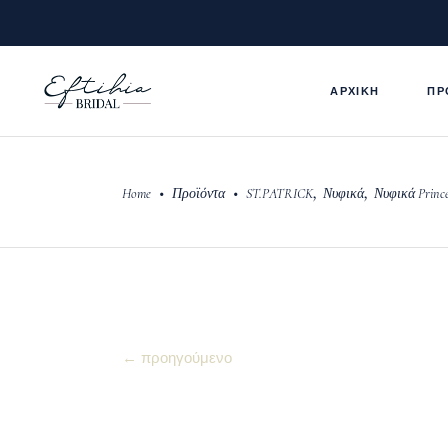
ΑΡΧΙΚΗ
ΠΡ
,
,
•
•
Home
Προϊόντα
ST.PATRICK
Νυφικά
Νυφικά Prince
← προηγούμενο