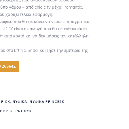
τύπο γάμου – από chic city μέχρι romantic.
 χαρίζει τέλεια εφαρμογή.
 νυφικό που θα σε κάνει να νιώσεις πραγματικά
 JUDDY είναι η επιλογή που θα σε ενθουσιάσει.
DY από κοντά και να δοκιμάσεις την κατάλληλη
ύ στο Eftihia Bridal και ζήσε την εμπειρία της
0 265642
TRICK
,
ΝΥΦΙΚΆ
,
ΝΥΦΙΚΆ PRINCESS
UDDY ST.PATRICK